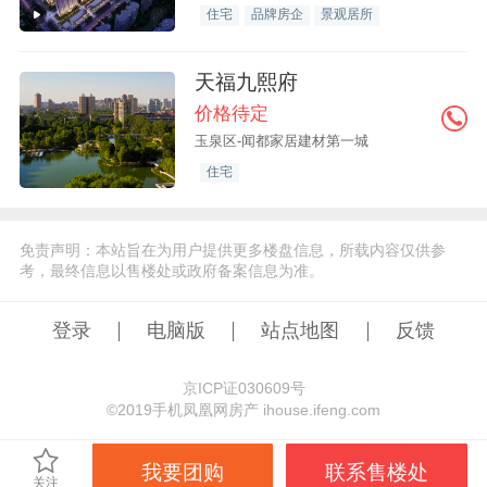
住宅
品牌房企
景观居所
天福九熙府
价格待定
玉泉区-闻都家居建材第一城
住宅
免责声明：本站旨在为用户提供更多楼盘信息，所载内容仅供参
考，最终信息以售楼处或政府备案信息为准。
登录
电脑版
站点地图
反馈
京ICP证030609号
©️2019手机凤凰网房产 ihouse.ifeng.com
我要团购
联系售楼处
关注