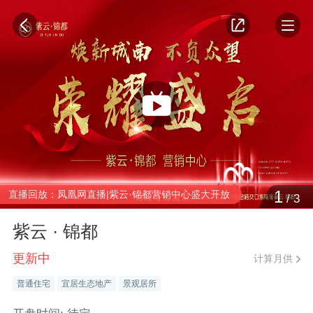
1
直播回放：凤凰网直播|紫云·锦都营销中心盛大开放
/
3
紫云 · 锦都
更新中
计算月供
普通住宅
宜居生态地产
景观居所