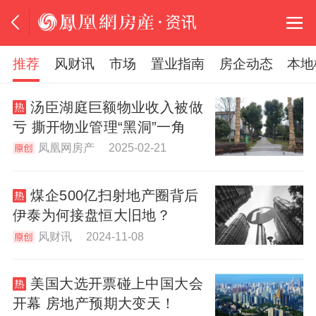
推荐
风财讯
市场
置业指南
房企动态
本地
汤臣湖庭巨额物业收入被做
亏 撕开物业管理“黑洞”一角
凤凰网房产 2025-02-21
煤企500亿扫射地产圈背后
伊泰为何接盘恒大旧地？
风财讯 2024-11-08
美国大选开票碰上中国大会
开幕 房地产预期大变天！