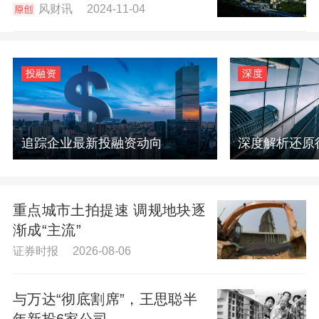
风财讯 2024-11-04
投融资
深度
追踪企业最新投融资动向
深度解析还原
重点城市土拍提速 调规地块逐
渐成“主流”
证券时报 2026-08-06
与万达“彻底割席”，王思聪半
年新投6家公司