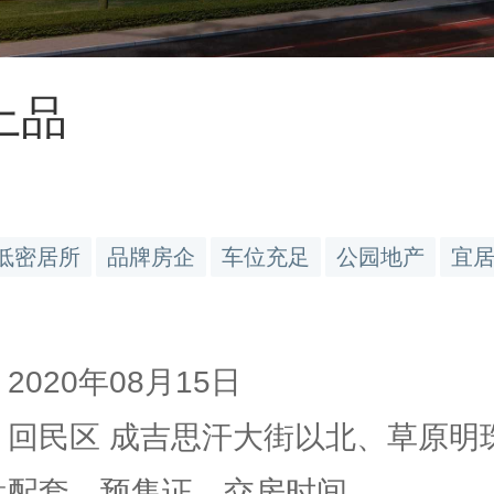
上品
低密居所
品牌房企
车位充足
公园地产
宜
2020年08月15日
 回民区 成吉思汗大街以北、草原明珠.
楼盘配套、预售证、交房时间…