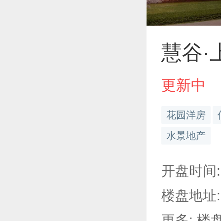
慧谷·
更新中
花园洋房
水景地产
开盘时间: 
楼盘地址:
更多: 