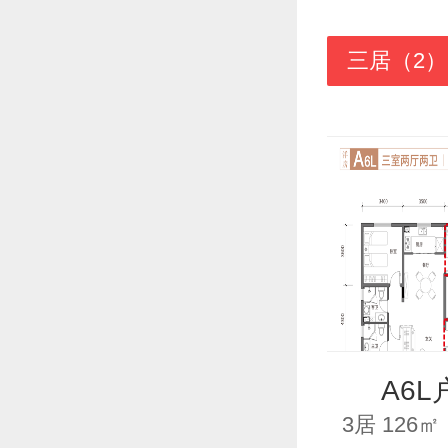
三居（2）
A6L
3居 126