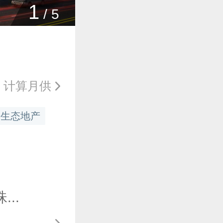
1
/
5
计算月供
居生态地产
..