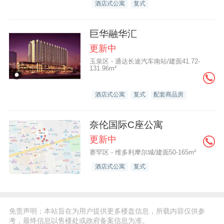
酒店式公寓
复式
巨华融华汇
更新中
玉泉区 - 通达长途汽车南站/建面41.72-
131.96m²
酒店式公寓
复式
配套商品房
奈伦国际C座公寓
更新中
赛罕区 - 维多利摩尔城/建面50-165m²
酒店式公寓
复式
免责声明：本站旨在为用户提供更多楼盘信息，所载内容仅供参
考，最终信息以售楼处或政府备案信息为准。